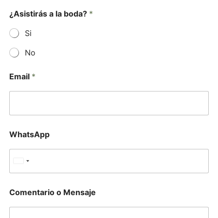
¿Asistirás a la boda?
*
Si
No
Email
*
WhatsApp
U
n
i
Comentario o Mensaje
t
e